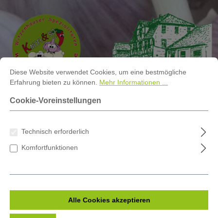
alt springen
Cookie-Voreinstellungen
Diese Website verwendet Cookies, um eine bestmögliche Erfahrung bi
Diese Website verwendet Cookies, um eine bestmögliche
Erfahrung bieten zu können.
Mehr Informationen ...
Cookie-Voreinstellungen
Das sind wir
Tiere
Hund, Katzen, Hühner
Technisch erforderlich
Das sind wir
Komfortfunktionen
Menschen
Tiere
Alle Cookies akzeptieren
Schafe